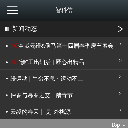
智科信
新闻动态
金域云缦&侯马第十四届春季房车展会
“缦”工出细活 | 匠心出精品
缦运动 | 生命不息 · 运动不止
仲春与暮春之交 · 踏青节
云缦的春天 | “是”外桃源
Top